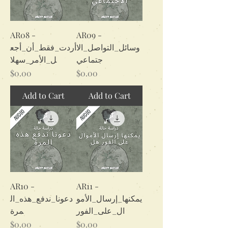
AR08 -
AR09 -
وسائل_التواصل_الا
أردت_فقط_أن_أجع
جتماعي
ل_الأمر_سهلا
Price
Price
$0.00
$0.00
Add to Cart
Add to Cart
AR10 -
AR11 -
يمكنها_إرسال_الأمو
دعونا_ندفع_هذه_ال
ال_على_الفور
مرة
Price
Price
$0.00
$0.00