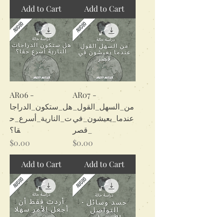
Add to Cart
Add to Cart
AR06 -
AR07 -
من_السهل_القول_
هل_ستكون_الدراجا
عندما_يعيشون_في
ت_النارية_أسرع_ح
_قصر
قا؟
Price
Price
$0.00
$0.00
Add to Cart
Add to Cart